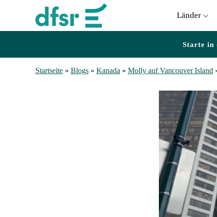
Länder
Starte in
Startseite
»
Blogs
»
Kanada
»
Molly auf Vancouver Island