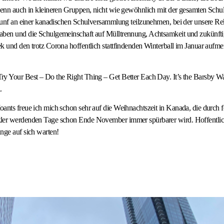
wenn auch in kleineren Gruppen, nicht wie gewöhnlich mit der gesamten Schul
hrunf an einer kanadischen Schulversammlung teilzunehmen, bei der unsere Re
aben und die Schulgemeinschaft auf Mülltrennung, Achtsamkeit und zukünft
k und den trotz Corona hoffentlich stattfindenden Winterball im Januar auf
ry Your Best – Do the Right Thing – Get Better Each Day. It’s the Barsby W
.
oants freue ich mich schon sehr auf die Weihnachtszeit in Kanada, die durch 
ler werdenden Tage schon Ende November immer spürbarer wird. Hoffentlich 
nge auf sich warten!