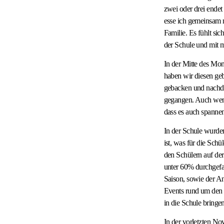
zwei oder drei ende
esse ich gemeinsam 
Familie. Es fühlt si
der Schule und mit m
In der Mitte des Mon
haben wir diesen ge
gebacken und nachde
gegangen. Auch wenn 
dass es auch spannen
In der Schule wurden
ist, was für die Sch
den Schülern auf der
unter 60% durchgefa
Saison, sowie der An
Events rund um den S
in die Schule bringen
In der vorletzten No