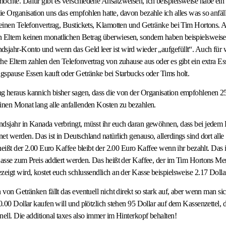
öchte. Dafür gibt es verschiedene Ansatzweisen, ich beispielsweise habe ei
e Organisation uns das empfohlen hatte, davon bezahle ich alles was so anfäl
meinen Telefonvertrag, Bustickets, Klamotten und Getränke bei Tim Hortons.
Eltern keinen monatlichen Betrag überwiesen, sondern haben beispielsweis
dsjahr-Konto und wenn das Geld leer ist wird wieder „aufgefüllt“. Auch für
he Eltern zahlen den Telefonvertrag von zuhause aus oder es gibt ein extra Es
agspause Essen kauft oder Getränke bei Starbucks oder Tims holt.
g heraus kannich bisher sagen, dass die von der Organisation empfohlenen 25
inen Monat lang alle anfallenden Kosten zu bezahlen.
andsjahr in Kanada verbringt, müsst ihr euch daran gewöhnen, dass bei jede
et werden. Das ist in Deutschland natürlich genauso, allerdings sind dort all
 heißt der 2.00 Euro Kaffee bleibt der 2.00 Euro Kaffee wenn ihr bezahlt. Das is
Kasse zum Preis addiert werden. Das heißt der Kaffee, der im Tim Hortons Men
zeigt wird, kostet euch schlussendlich an der Kasse beispielsweise 2.17 Dolla
n von Getränken fällt das eventuell nicht direkt so stark auf, aber wenn man s
80.00 Dollar kaufen will und plötzlich stehen 95 Dollar auf dem Kassenzettel
nell. Die additional taxes also immer im Hinterkopf behalten!