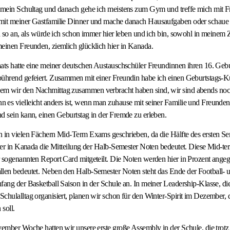
t mein Schultag und danach gehe ich meistens zum Gym und treffe mich mit 
mit meiner Gastfamilie Dinner und mache danach Hausaufgaben oder schaue 
ch so an, als würde ich schon immer hier leben und ich bin, sowohl in meinem 
einen Freunden, ziemlich glücklich hier in Kanada.
ats hatte eine meiner deutschen Austauschschüler Freundinnen ihren 16. Gebu
bührend gefeiert. Zusammen mit einer Freundin habe ich einen Geburtstags-Ku
m wir den Nachmittag zusammen verbracht haben sind, wir sind abends noc
es vielleicht anders ist, wenn man zuhause mit seiner Familie und Freunden f
d sein kann, einen Geburtstag in der Fremde zu erleben.
 in vielen Fächern Mid-Term Exams geschrieben, da die Hälfte des ersten Sem
üler in Kanada die Mitteilung der Halb-Semester Noten bedeutet. Diese Mid-
 sogenannten Report Card mitgeteilt. Die Noten werden hier in Prozent angeg
llen bedeutet. Neben den Halb-Semester Noten steht das Ende der Football- u
fang der Basketball Saison in der Schule an. In meiner Leadership-Klasse, di
chulalltag organisiert, planen wir schon für den Winter-Spirit im Dezember, d
 soll.
vember Woche hatten wir unsere erste große Assembly in der Schule, die trot