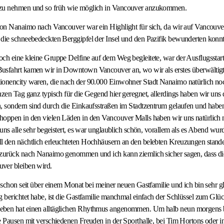
 zu nehmen und so früh wie möglich in Vancouver anzukommen.
von Nanaimo nach Vancouver war ein Highlight für sich, da wir auf Vancouve
 die schneebedeckten Berggipfel der Insel und den Pazifik bewunderten konn
ch eine kleine Gruppe Delfine auf dem Weg begleitete, war der Ausflugsstar
usfahrt kamen wir in Downtown Vancouver an, wo wir als erstes überwältigt
ionencity waren, die nach der 90.000 Einwohner Stadt Nanaimo natürlich noc
nzen Tag ganz typisch für die Gegend hier geregnet, allerdings haben wir uns
n, sondern sind durch die Einkaufsstraßen im Stadtzentrum gelaufen und hab
hoppen in den vielen Läden in den Vancouver Malls haben wir uns natürlich 
t uns alle sehr begeistert, es war unglaublich schön, vorallem als es Abend wu
l den nächtlich erleuchteten Hochhäusern an den belebten Kreuzungen stan
zurück nach Nanaimo genommen und ich kann ziemlich sicher sagen, dass dies
ver bleiben wird.
h schon seit über einem Monat bei meiner neuen Gastfamilie und ich bin sehr gl
g berichtet habe, ist die Gastfamilie manchmal einfach der Schlüssel zum Gl
eben hat einen alltäglichen Rhythmus angenommen. Um halb neun morgens b
e Pausen mit verschiedenen Freuden in der Sporthalle, bei Tim Hortons oder in