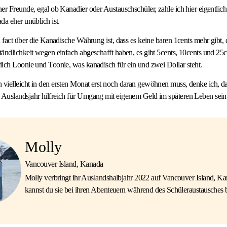
er Freunde, egal ob Kanadier oder Austauschschüler, zahle ich hier eigentlic
da eher unüblich ist.
 fact über die Kanadische Währung ist, dass es keine baren 1cents mehr gibt, d
ändlichkeit wegen einfach abgeschafft haben, es gibt 5cents, 10cents und 2
ich Loonie und Toonie, was kanadisch für ein und zwei Dollar steht.
vielleicht in den ersten Monat erst noch daran gewöhnen muss, denke ich, 
Auslandsjahr hilfreich für Umgang mit eigenem Geld im späteren Leben sein
Molly
Vancouver Island, Kanada
Molly verbringt ihr Auslandshalbjahr 2022 auf Vancouver Island, Ka
kannst du sie bei ihren Abenteuern während des Schüleraustausches b