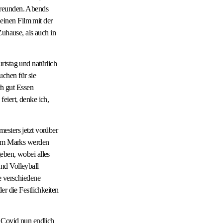
Freunden. Abends
einen Film mit der
Zuhause, als auch in
rtstag und natürlich
chen für sie
h gut Essen
eiert, denke ich,
esters jetzt vorüber
term Marks werden
eben, wobei alles
nd Volleyball
e verschiedene
er die Festlichkeiten
z Covid nun endlich