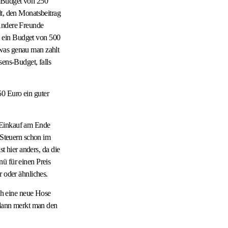
n Budget von 250
lt, den Monatsbeitrag
 Andere Freunde
e ein Budget von 500
 was genau man zahlt
sens-Budget, falls
0 Euro ein guter
m Einkauf am Ende
e Steuern schon im
t hier anders, da die
ü für einen Preis
r oder ähnliches.
ich eine neue Hose
, dann merkt man den