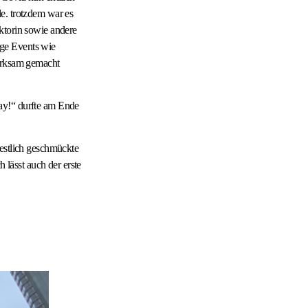
e. trotzdem war es
ktorin sowie andere
ige Events wie
merksam gemacht
ay!“ durfte am Ende
festlich geschmückte
lässt auch der erste