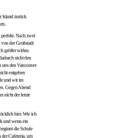
r Island zurück
ten.
t perfekt. Nach zwei
 von der Großstadt
h größer wirkte.
 dadurch nicht den
en uns den Vancouver
nicht entgehen
rde und wir im
den. Gegen Abend
 nicht der letzte
ücklich hier. Wie ich
ück und wenn ein
eginnt die Schule
 der Cafeteria, um