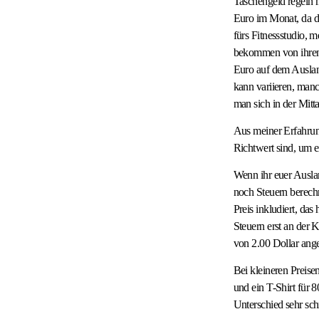
Taschengeld regeln m
Euro im Monat, da di
fürs Fitnessstudio, 
bekommen von ihren 
Euro auf dem Auslan
kann variieren, manc
man sich in der Mitt
Aus meiner Erfahrun
Richtwert sind, um e
​Wenn ihr euer Ausl
noch Steuern berechn
Preis inkludiert, das
Steuern erst an der 
von 2.00 Dollar ange
Bei kleineren Preise
und ein T-Shirt für 
Unterschied sehr sch