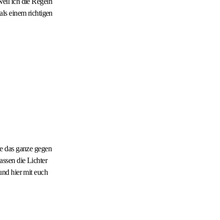
weil ich die Regeln
ls einem richtigen
e das ganze gegen
ssen die Lichter
und hier mit euch