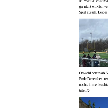
Ich war das erste Mal
gar nicht wirklich 
Spiel aussah. Leider
Obwohl bereits ab N
Ende Dezember ausse
nachts immer leucht
teilen☺️