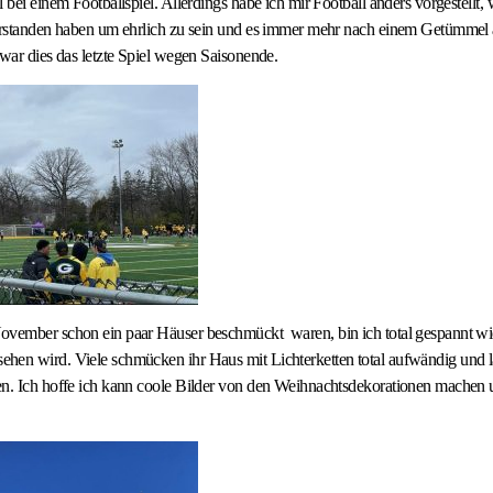
 bei einem Footballspiel. Allerdings habe ich mir Football anders vorgestellt, 
verstanden haben um ehrlich zu sein und es immer mehr nach einem Getümmel a
 war dies das letzte Spiel wegen Saisonende.
ovember schon ein paar Häuser beschmückt waren, bin ich total gespannt wi
hen wird. Viele schmücken ihr Haus mit Lichterketten total aufwändig und la
en. Ich hoffe ich kann coole Bilder von den Weihnachtsdekorationen machen 