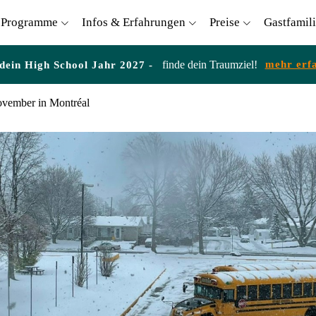
Programme
Infos & Erfahrungen
Preise
Gastfamil
finde dein Traumziel!
mehr erf
 dein High School Jahr 2027 -
vember in Montréal