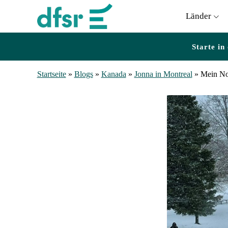
Länder
Starte in
Startseite
»
Blogs
»
Kanada
»
Jonna in Montreal
»
Mein No