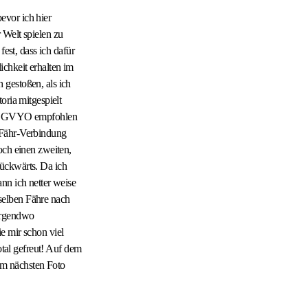
evor ich hier
 Welt spielen zu
fest, dass ich dafür
ichkeit erhalten im
 gestoßen, als ich
oria mitgespielt
 das GVYO empfohlen
 Fähr-Verbindung
och einen zweiten,
rückwärts. Da ich
nn ich netter weise
selben Fähre nach
 irgendwo
e mir schon viel
otal gefreut! Auf dem
em nächsten Foto