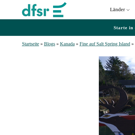
Länder
Starte in
Startseite
»
Blogs
»
Kanada
»
Fine auf Salt Spring Island
»