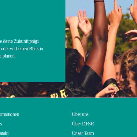
E
ie deine Zukunft prägt.
oder wirf einen Blick in
zu planen.
ormationen
Über uns
s
Über DFSR
takt
Unser Team