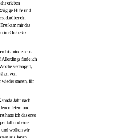
ahr erleben
ßzügige Hilfe und
rst darüber ein
 Erst kam mir das
son im Orchester
en bis mindestens
 Allerdings finde ich
Woche verlängert,
itäten von
wieder starten, für
 Kanada-Jahr nach
 denen feiern und
 hatte ich das erste
er toll und eine
n und wollten wir
stern aus Japan