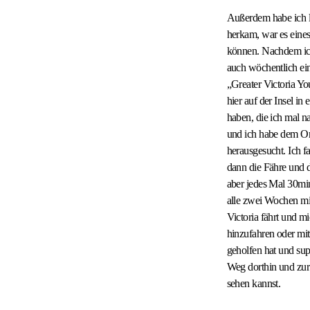
Außerdem habe ich l
herkam, war es eines
können. Nachdem ich h
auch wöchentlich ein
„Greater Victoria Yo
hier auf der Insel i
haben, die ich mal 
und ich habe dem Or
herausgesucht. Ich f
dann die Fähre und 
aber jedes Mal 30min
alle zwei Wochen mi
Victoria fährt und 
hinzufahren oder mit
geholfen hat und supe
Weg dorthin und zur
sehen kannst.