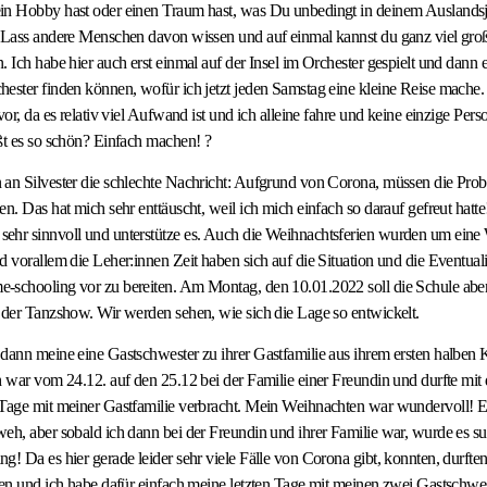
in Hobby hast oder einen Traum hast, was Du unbedingt in deinem Auslandsj
! Lass andere Menschen davon wissen und auf einmal kannst du ganz viel gro
 Ich habe hier auch erst einmal auf der Insel im Orchester gespielt und dann e
ester finden können, wofür ich jetzt jeden Samstag eine kleine Reise mache.
vor, da es relativ viel Aufwand ist und ich alleine fahre und keine einzige Per
ßt es so schön? Einfach machen! ?
 an Silvester die schlechte Nachricht: Aufgrund von Corona, müssen die Prob
n. Das hat mich sehr enttäuscht, weil ich mich einfach so darauf gefreut hatte!
ehr sinnvoll und unterstütze es. Auch die Weihnachtsferien wurden um eine 
d vorallem die Leher:innen Zeit haben sich auf die Situation und die Eventual
schooling vor zu bereiten. Am Montag, den 10.01.2022 soll die Schule aber 
 der Tanzshow. Wir werden sehen, wie sich die Lage so entwickelt.
dann meine eine Gastschwester zu ihrer Gastfamilie aus ihrem ersten halben
h war vom 24.12. auf den 25.12 bei der Familie einer Freundin und durfte mit
Tage mit meiner Gastfamilie verbracht. Mein Weihnachten war wundervoll! Erst
eh, aber sobald ich dann bei der Freundin und ihrer Familie war, wurde es sup
g! Da es hier gerade leider sehr viele Fälle von Corona gibt, konnten, durfte
hen und ich habe dafür einfach meine letzten Tage mit meinen zwei Gastschwe