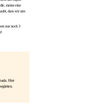
olle, meine eine
aubt, dass wir uns
ben nur noch 3
m!
nada. Hier
egleiten.