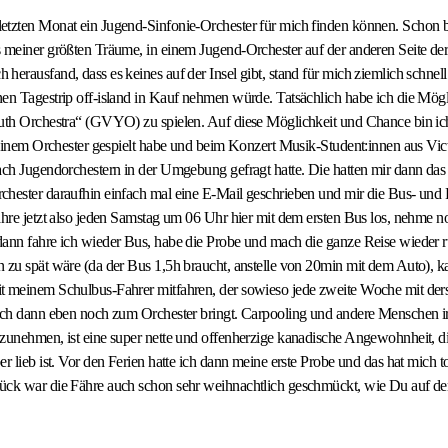
etzten Monat ein Jugend-Sinfonie-Orchester für mich finden können. Schon b
 meiner größten Träume, in einem Jugend-Orchester auf der anderen Seite der
erausfand, dass es keines auf der Insel gibt, stand für mich ziemlich schnell 
en Tagestrip off-island in Kauf nehmen würde. Tatsächlich habe ich die Mögl
uth Orchestra“ (GVYO) zu spielen. Auf diese Möglichkeit und Chance bin ich
n einem Orchester gespielt habe und beim Konzert Musik-Student:innen aus Vict
nach Jugendorchestern in der Umgebung gefragt hatte. Die hatten mir dann
chester daraufhin einfach mal eine E-Mail geschrieben und mir die Bus- und
ahre jetzt also jeden Samstag um 06 Uhr hier mit dem ersten Bus los, nehme n
dann fahre ich wieder Bus, habe die Probe und mach die ganze Reise wieder 
 zu spät wäre (da der Bus 1,5h braucht, anstelle von 20min mit dem Auto), ka
t meinem Schulbus-Fahrer mitfahren, der sowieso jede zweite Woche mit der
mich dann eben noch zum Orchester bringt. Carpooling und andere Menschen
zunehmen, ist eine super nette und offenherzige kanadische Angewohnheit, di
r lieb ist. Vor den Ferien hatte ich dann meine erste Probe und das hat mich t
ück war die Fähre auch schon sehr weihnachtlich geschmückt, wie Du auf d