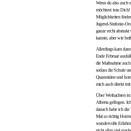
Wenn du also auch e
möchtest: trau Dich
Möglichkeiten finden.
Jugend-Sinfonie-Orch
ganze recht abstrakt 
kannte, aber wie hei
Allerdings kam dann
Ende Februar ausfalle
die Maßnahme auch s
sodass die Schule un
Quarantäne und home-
mich auch direkt mit
Über Weihachten ist 
Alberta geflogen. Ic
danach habe ich die 
Mal so richtig Heimw
wundervolle Erfahrun
nicht allzu viel mac