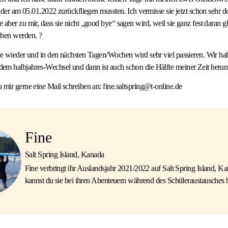
eider am 05.01.2022 zurückfliegen mussten. Ich vermisse sie jetzt schon sehr d
 aber zu mir, dass sie nicht „good bye“ sagen wird, weil sie ganz fest daran gl
ehen werden. ?
le wieder und in den nächsten Tagen/Wochen wird sehr viel passieren. Wir ha
em halbjahres-Wechsel und dann ist auch schon die Hälfte meiner Zeit heru
 mir gerne eine Mail schreiben an: fine.saltspring@t-online.de
Fine
Salt Spring Island, Kanada
Fine verbringt ihr Auslandsjahr 2021/2022 auf Salt Spring Island, Ka
kannst du sie bei ihren Abenteuern während des Schüleraustausches b