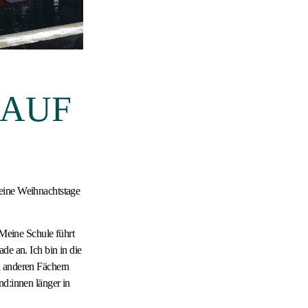
 AUF
meine Weihnachtstage
 Meine Schule führt
de an. Ich bin in die
n anderen Fächern
nd:innen länger in