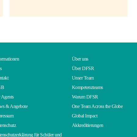
ormationen
Über uns
s
Über DFSR
takt
Unser Team
GB
Kompetenzteams
 Agents
Warum DFSR
ws & Angebote
One Team Across the Globe
pressum
Global Impact
enschutz
Akkreditierungen
enschutzerklärung für Schüler und