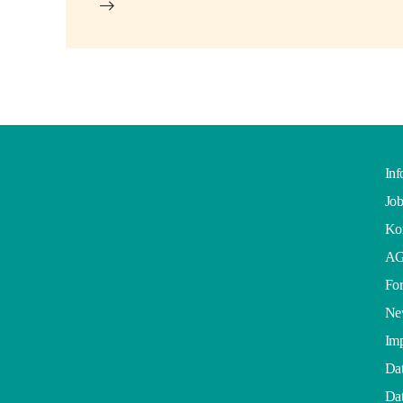
Inf
Job
Kon
A
For
Ne
Im
Dat
Dat