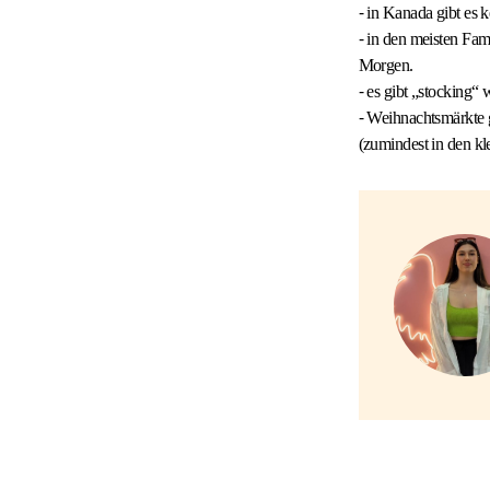
⁃ in Kanada gibt es
⁃ in den meisten Fam
Morgen.
⁃ es gibt „stocking“
⁃ Weihnachtsmärkte 
(zumindest in den kl