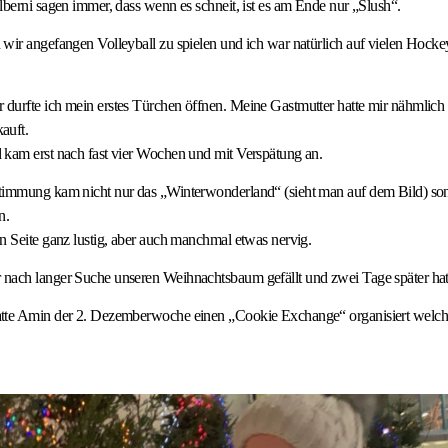
lberni sagen immer, dass wenn es schneit, ist es am Ende nur „Slush“.
wir angefangen Volleyball zu spielen und ich war natürlich auf vielen Hocke
durfte ich mein erstes Türchen öffnen. Meine Gastmutter hatte mir nähmlich
auft.
 kam erst nach fast vier Wochen und mit Verspätung an.
timmung kam nicht nur das „Winterwonderland“ (sieht man auf dem Bild) so
n.
n Seite ganz lustig, aber auch manchmal etwas nervig.
nach langer Suche unseren Weihnachtsbaum gefällt und zwei Tage später hat 
tte Amin der 2. Dezemberwoche einen „Cookie Exchange“ organisiert welcher 