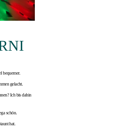
RNI
el bequemer.
mmen gelacht.
nen? Ich bis dahin
ega schön.
taunt hat.