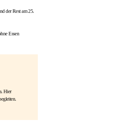
und der Rest am 25.
 ohne Essen
a. Hier
egleiten.