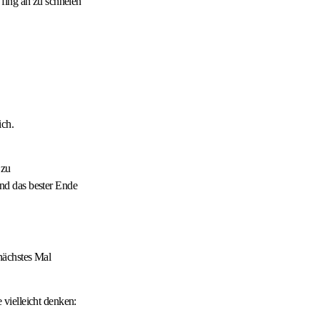
 fing an zu schneien
ich.
 zu
nd das bester Ende
nächstes Mal
vielleicht denken: