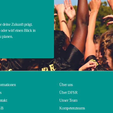
E
ie deine Zukunft prägt.
oder wirf einen Blick in
zu planen.
ormationen
Über uns
s
Über DFSR
takt
Unser Team
GB
Kompetenzteams