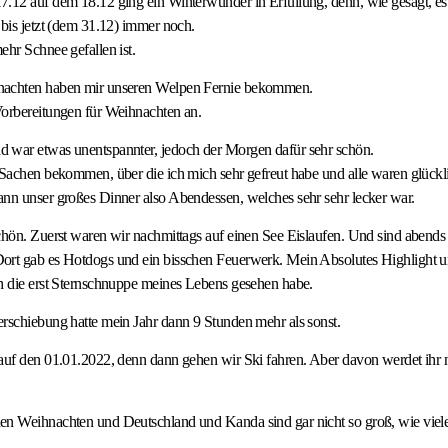
.12 auf dem 18.12 ging ein Winterwunder in Erfüllung, denn, wie gesagt, es
 bis jetzt (dem 31.12) immer noch.
ehr Schnee gefallen ist.
nachten haben mir unseren Welpen Fernie bekommen.
Vorbereitungen für Weihnachten an.
 war etwas unentspannter, jedoch der Morgen dafür sehr schön.
 Sachen bekommen, über die ich mich sehr gefreut habe und alle waren glückl
nn unser großes Dinner also Abendessen, welches sehr sehr lecker war.
chön. Zuerst waren wir nachmittags auf einen See Eislaufen. Und sind abends
ort gab es Hotdogs und ein bisschen Feuerwerk. Mein Absolutes Highlight u
h die erst Sternschnuppe meines Lebens gesehen habe.
rschiebung hatte mein Jahr dann 9 Stunden mehr als sonst.
 auf den 01.01.2022, denn dann gehen wir Ski fahren. Aber davon werdet ihr 
en Weihnachten und Deutschland und Kanda sind gar nicht so groß, wie viele 