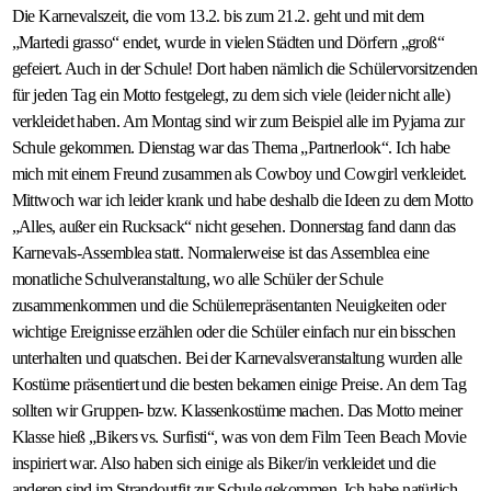
Die Karnevalszeit, die vom 13.2. bis zum 21.2. geht und mit dem
„Martedi grasso“ endet, wurde in vielen Städten und Dörfern „groß“
gefeiert. Auch in der Schule! Dort haben nämlich die Schülervorsitzenden
für jeden Tag ein Motto festgelegt, zu dem sich viele (leider nicht alle)
verkleidet haben. Am Montag sind wir zum Beispiel alle im Pyjama zur
Schule gekommen. Dienstag war das Thema „Partnerlook“. Ich habe
mich mit einem Freund zusammen als Cowboy und Cowgirl verkleidet.
Mittwoch war ich leider krank und habe deshalb die Ideen zu dem Motto
„Alles, außer ein Rucksack“ nicht gesehen. Donnerstag fand dann das
Karnevals-Assemblea statt. Normalerweise ist das Assemblea eine
monatliche Schulveranstaltung, wo alle Schüler der Schule
zusammenkommen und die Schülerrepräsentanten Neuigkeiten oder
wichtige Ereignisse erzählen oder die Schüler einfach nur ein bisschen
unterhalten und quatschen. Bei der Karnevalsveranstaltung wurden alle
Kostüme präsentiert und die besten bekamen einige Preise. An dem Tag
sollten wir Gruppen- bzw. Klassenkostüme machen. Das Motto meiner
Klasse hieß „Bikers vs. Surfisti“, was von dem Film Teen Beach Movie
inspiriert war. Also haben sich einige als Biker/in verkleidet und die
anderen sind im Strandoutfit zur Schule gekommen. Ich habe natürlich