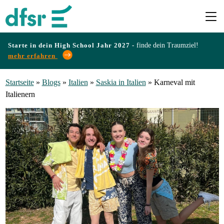
Starte in dein High School Jahr 2027 -
finde dein Traumziel!
mehr erfahren
Länder
Startseite
»
Blogs
»
Italien
»
Saskia in Italien
»
Karneval mit
Italienern
Programme
Infos
&
Erfahrungen
Preise