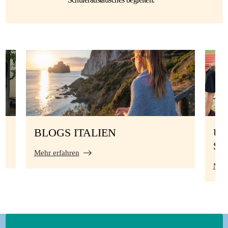
BLOGS ITALIEN
UN
S
Mehr erfahren
Mehr