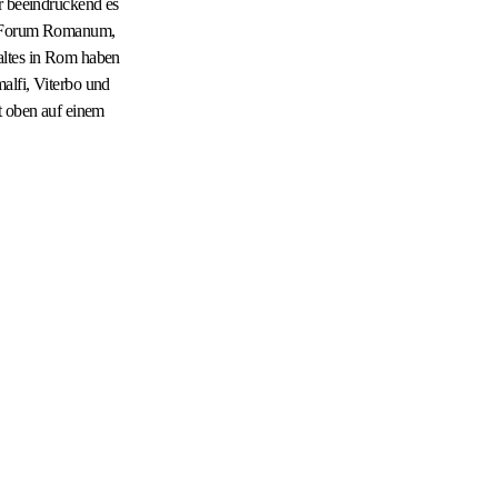
hr beeindruckend es
das Forum Romanum,
altes in Rom haben
alfi, Viterbo und
t oben auf einem