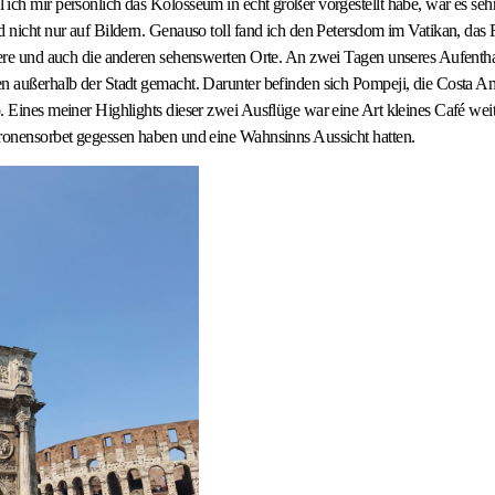
ich mir persönlich das Kolosseum in echt größer vorgestellt habe, war es se
nd nicht nur auf Bildern. Genauso toll fand ich den Petersdom im Vatikan, 
evere und auch die anderen sehenswerten Orte. An zwei Tagen unseres Aufenth
n außerhalb der Stadt gemacht. Darunter befinden sich Pompeji, die Costa Am
. Eines meiner Highlights dieser zwei Ausflüge war eine Art kleines Café wei
tronensorbet gegessen haben und eine Wahnsinns Aussicht hatten.