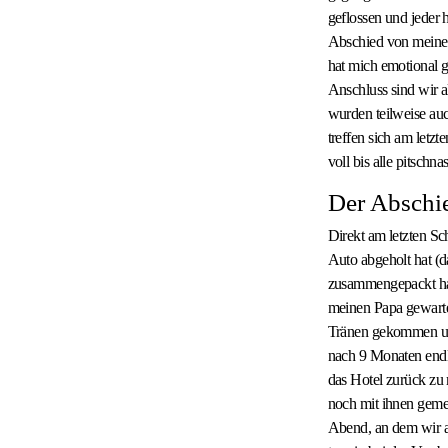
geflossen und jeder 
Abschied von meinen
hat mich emotional 
Anschluss sind wir 
wurden teilweise auc
treffen sich am letzt
voll bis alle pitschna
Der Abschie
Direkt am letzten Sc
Auto abgeholt hat (d
zusammengepackt hatt
meinen Papa gewartet
Tränen gekommen und
nach 9 Monaten endl
das Hotel zurück zu
noch mit ihnen geme
Abend, an dem wir al