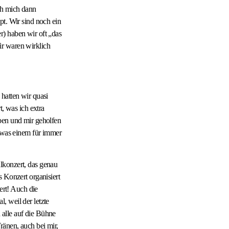
ch mich dann
pt. Wir sind noch ein
r) haben wir oft „das
ir waren wirklich
hatten wir quasi
t, was ich extra
ben und mir geholfen
, was einem für immer
lkonzert, das genau
 Konzert organisiert
ert! Auch die
, weil der letzte
 alle auf die Bühne
ränen, auch bei mir,