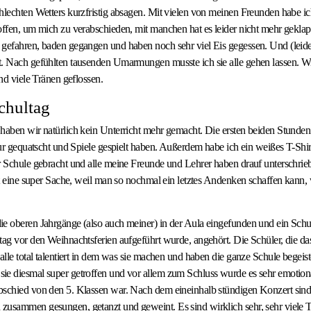
hlechten Wetters kurzfristig absagen. Mit vielen von meinen Freunden habe i
offen, um mich zu verabschieden, mit manchen hat es leider nicht mehr geklap
gefahren, baden gegangen und haben noch sehr viel Eis gegessen. Und (leide
t. Nach gefühlten tausenden Umarmungen musste ich sie alle gehen lassen. W
ind viele Tränen geflossen.
Schultag
haben wir natürlich kein Unterricht mehr gemacht. Die ersten beiden Stunden 
 nur gequatscht und Spiele gespielt haben. Außerdem habe ich ein weißes T-Shir
r Schule gebracht und alle meine Freunde und Lehrer haben drauf unterschrie
ist eine super Sache, weil man so nochmal ein letztes Andenken schaffen kann
ie oberen Jahrgänge (also auch meiner) in der Aula eingefunden und ein Schu
tag vor den Weihnachtsferien aufgeführt wurde, angehört. Die Schüler, die das
alle total talentiert in dem was sie machen und haben die ganze Schule begeist
e diesmal super getroffen und vor allem zum Schluss wurde es sehr emotional
bschied von den 5. Klassen war. Nach dem eineinhalb stündigen Konzert sind
usammen gesungen, getanzt und geweint. Es sind wirklich sehr, sehr viele T