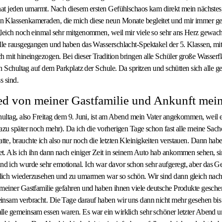
hat jeden umarmt. Nach diesem ersten Gefühlschaos kam direkt mein nächstes
 Klassenkameraden, die mich diese neun Monate begleitet und mir immer ge
gleich noch einmal sehr mitgenommen, weil mir viele so sehr ans Herz gewach
alle rausgegangen und haben das Wasserschlacht-Spektakel der 5. Klassen, mi
h mit hineingezogen. Bei dieser Tradition bringen alle Schüler große Wasserf
en Schultag auf dem Parkplatz der Schule. Da spritzen und schütten sich alle g
ss sind.
d von meiner Gastfamilie und Ankunft mei
hultag, also Freitag dem 9. Juni, ist am Abend mein Vater angekommen, weil 
azu später noch mehr). Da ich die vorherigen Tage schon fast alle meine Sach
e, brauchte ich also nur noch die letzten Kleinigkeiten verstauen. Dann habe 
. Als ich ihn dann nach einiger Zeit in seinem Auto hab ankommen sehen, sin
 ich wurde sehr emotional. Ich war davor schon sehr aufgeregt, aber das G
ich wiederzusehen und zu umarmen war so schön. Wir sind dann gleich nac
 meiner Gastfamilie gefahren und haben ihnen viele deutsche Produkte gesch
insam verbracht. Die Tage darauf haben wir uns dann nicht mehr gesehen bis
le gemeinsam essen waren. Es war ein wirklich sehr schöner letzter Abend u