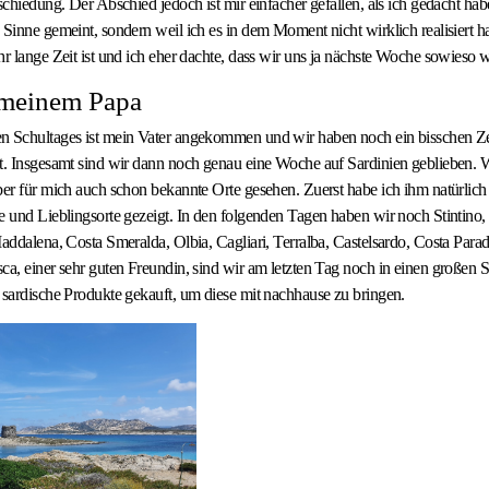
schiedung. Der Abschied jedoch ist mir einfacher gefallen, als ich gedacht hab
 Sinne gemeint, sondern weil ich es in dem Moment nicht wirklich realisiert ha
hr lange Zeit ist und ich eher dachte, dass wir uns ja nächste Woche sowieso 
 meinem Papa
n Schultages ist mein Vater angekommen und wir haben noch ein bisschen Ze
t. Insgesamt sind wir dann noch genau eine Woche auf Sardinien geblieben. W
ber für mich auch schon bekannte Orte gesehen. Zuerst habe ich ihm natürlich
e und Lieblingsorte gezeigt. In den folgenden Tagen haben wir noch Stintino
Maddalena, Costa Smeralda, Olbia, Cagliari, Terralba, Castelsardo, Costa Para
ca, einer sehr guten Freundin, sind wir am letzten Tag noch in einen großen
 sardische Produkte gekauft, um diese mit nachhause zu bringen.