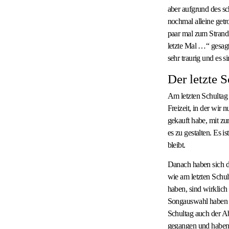
aber aufgrund des sc
nochmal alleine getr
paar mal zum Strand 
letzte Mal …“ gesag
sehr traurig und es s
Der letzte 
Am letzten Schultag 
Freizeit, in der wir
gekauft habe, mit zu
es zu gestalten. Es 
bleibt.
Danach haben sich d
wie am letzten Schul
haben, sind wirklich 
Songauswahl haben si
Schultag auch der A
gegangen und haben z