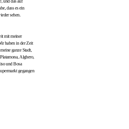
e, und das auf
be, dass es ein
wieder sehen.
it mit meiner
ir haben in der Zeit
 meine ganze Stadt,
, Platamona, Alghero,
diso und Bosa
 Supermarkt gegangen