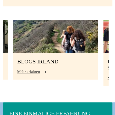
BLOGS IRLAND
UN
S
Mehr erfahren
Mehr
EINE EINMALIGE ERFAHRUNG