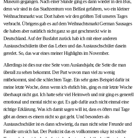
Museum gegangen. Nach einer Stunde ging es dann wieder in den Bus,
denn wir sind in das Stadtzentrum von Belfast gefahren, wo ein kleiner
Weihnachtsmarkt war. Dort haben wir den größten Teil unseres Tages
verbracht. Übrigens gab es auf dem Weihnachtsmarkt German Sausages
die haben aber natürlich nicht ganz so gut geschmeckt wie in
Deutschland. Auf der Busfahrt zurück hab ich mit einer anderen
Austauschschülerin über das Leben und das Austauschschüler dasein
geredet. So, das war eines meiner Highlights im November.
Allerdings ist dies nur eine Seite vom Auslandsjahr, die Seite die man
überall zu sehen bekommt. Der Part wovon man viel zu wenig
mitbekommt, sind die schlechten Tage. Ein sehr gutes Beispiel dafür ist
meine letzte Woche, denn wenn ich ehrlich bin, ging es mir letzte Woche
überhaupt nicht gut. Ich hatte sehr viel Heimweh und mir ging es generell
emotional und mental nicht so gut. Es gab dafür auch nicht einmal eine
richtige Erklärung. Was ich damit sagen will ist, dass es öfters mal Tage
gibt an denen es einem nicht so gut geht. Und besonders als
Austauschschüler ist es dann schwierig, da man nicht seine Freunde und
Familie um sich hat. Der Punkt ist das es vollkommen okay ist solche