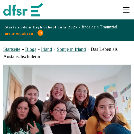
Starte in dein High School Jahr 2027 -
finde dein Traumziel!
mehr erfahren
Länder
Startseite
»
Blogs
»
Irland
»
Sontje in Irland
»
Das Leben als
Austauschschülerin
Programme
Infos
&
Erfahrungen
Preise