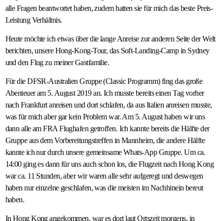
alle Fragen beantwortet haben, zudem hatten sie für mich das beste Preis-
Leistung Verhältnis.
Heute möchte ich etwas über die lange Anreise zur anderen Seite der Welt
berichten, unsere Hong-Kong-Tour, das Soft-Landing-Camp in Sydney
und den Flug zu meiner Gastfamilie.
Für die DFSR-Australien Gruppe (Classic Programm) fing das große
Abenteuer am 5. August 2019 an. Ich musste bereits einen Tag vorher
nach Frankfurt anreisen und dort schlafen, da aus Italien anreisen musste,
was für mich aber gar kein Problem war. Am 5. August haben wir uns
dann alle am FRA Flughafen getroffen. Ich kannte bereits die Hälfte der
Gruppe aus dem Vorbereitungstreffen in Mannheim, die andere Hälfte
kannte ich nur durch unsere gemeinsame Whats-App Gruppe. Um ca.
14:00 ging es dann für uns auch schon los, die Flugzeit nach Hong Kong
war ca. 11 Stunden, aber wir waren alle sehr aufgeregt und deswegen
haben nur einzelne geschlafen, was die meisten im Nachhinein bereut
haben.
In Hong Kong angekommen, war es dort laut Ortszeit morgens, in