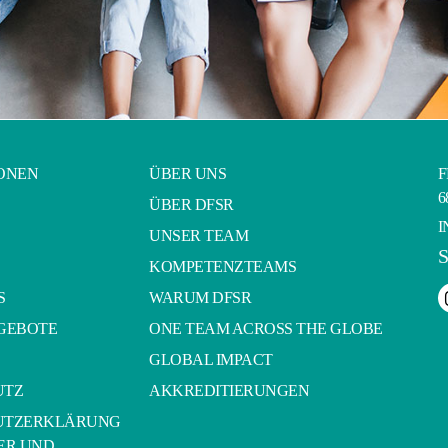
ONEN
ÜBER UNS
F
6
ÜBER DFSR
I
UNSER TEAM
KOMPETENZTEAMS
S
WARUM DFSR
GEBOTE
ONE TEAM ACROSS THE GLOBE
GLOBAL IMPACT
UTZ
AKKREDITIERUNGEN
UTZERKLÄRUNG
ER UND