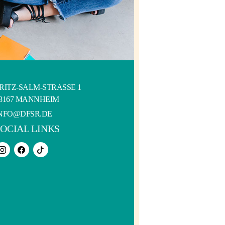
RITZ-SALM-STRASSE 1
8167 MANNHEIM
NFO@DFSR.DE
SOCIAL LINKS