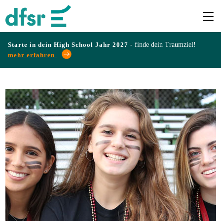
Starte in dein High School Jahr 2027 -
finde dein Traumziel!
mehr erfahren
Länder
Programme
Infos
&
Erfahrungen
Preise