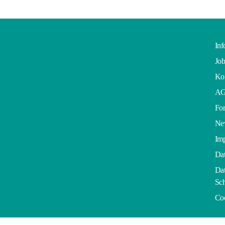
Inf
Job
Kon
A
For
Ne
Im
Dat
Dat
Sch
Co