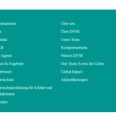
ormationen
Über uns
s
Über DFSR
takt
Unser Team
GB
Kompetenzteams
 Agents
Warum DFSR
ws & Angebote
One Team Across the Globe
pressum
Global Impact
enschutz
Akkreditierungen
enschutzerklärung für Schüler und
ülerinnen
okies