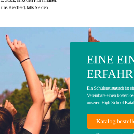
. Stock, links den Flur hinunter.
n uns Bescheid, falls Sie den
EINE E
ERFAH
Ein Schüleraustausch ist ei
Vereinbare einen kostenlos
unseren High School Kata
Katalog bestell