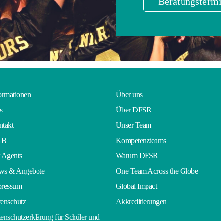
Beratungstermi
ormationen
Über uns
s
Über DFSR
takt
Unser Team
GB
Kompetenzteams
 Agents
Warum DFSR
ws & Angebote
One Team Across the Globe
pressum
Global Impact
enschutz
Akkreditierungen
enschutzerklärung für Schüler und