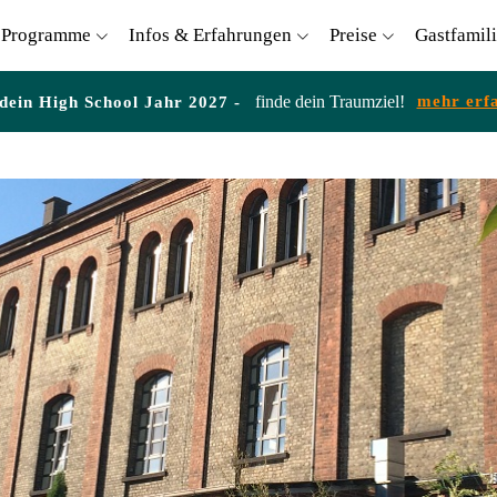
Programme
Infos & Erfahrungen
Preise
Gastfamil
finde dein Traumziel!
mehr erf
 dein High School Jahr 2027 -