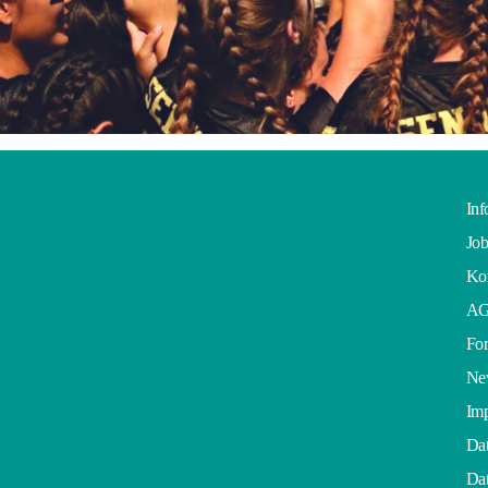
Inf
Job
Kon
A
For
Ne
Im
Dat
Dat