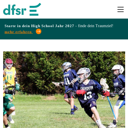
Starte in dein High School Jahr 2027 -
finde dein Traumziel!
mehr erfahren
Länder
Programme
Infos
&
Erfahrungen
Preise