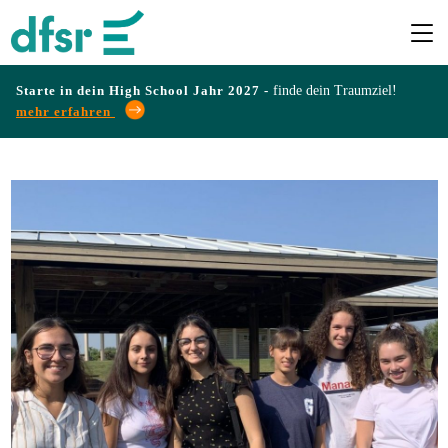
Starte in dein High School Jahr 2027 -
finde dein Traumziel!
mehr erfahren
Länder
Programme
Infos
&
Erfahrungen
Preise