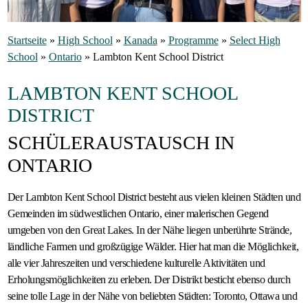
Gastfamilie
Startseite
»
High School
»
Kanada
»
Programme
»
Select High
werden
School
»
Ontario
»
Lambton Kent School District
LAMBTON KENT SCHOOL
DISTRICT
SCHÜLERAUSTAUSCH IN
ONTARIO
Der Lambton Kent School District besteht aus vielen kleinen Städten und
Gemeinden im südwestlichen Ontario, einer malerischen Gegend
umgeben von den Great Lakes. In der Nähe liegen unberührte Strände,
ländliche Farmen und großzügige Wälder. Hier hat man die Möglichkeit,
alle vier Jahreszeiten und verschiedene kulturelle Aktivitäten und
Erholungsmöglichkeiten zu erleben. Der Distrikt besticht ebenso durch
seine tolle Lage in der Nähe von beliebten Städten: Toronto, Ottawa und