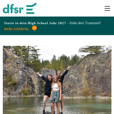
Starte in dein High School Jahr 2027 -
finde dein Traumziel!
mehr erfahren
Länder
Programme
Infos
&
Erfahrungen
Preise