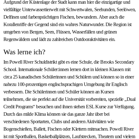
Aufgrund der Küstenlage der Stadt kann man hier die einzigartige und
vielfältige Unterwassertierwelt mit Schwertwalen, Seehunden, Seelöwen,
Delfinen und farbenprächtigen Fischen, bewundern. Aber auch die
Korallenriffe der Gegend sind ein wahres Naturwunder. Die Region ist
umgeben von Bergen, Seen, Flüssen, Wasserfällen und grünen
Regenwäldern und lädt zu zahlreichen Outdooraktivitäten ein.
Was lerne ich?
Im Powell River Schuldistrikt gibt es eine Schule, die Brooks Secondary
School. Internationale Schüler:innen lernen dort in kleinen Klassen mit
circa 25 kanadischen Schülerinnen und Schülern und können so in einer
nahezu 100-prozentigen englischsprachigen Umgebung ihr Englisch
verbessern. Die Schülerinnen und Schüler können an Kursen
teilnehmen, die sie perfekt auf die Universität vorbereiten, spezielle „Dual
Credit Programs“ besuchen und ihnen stehen ESL Kurse zur Verfügung.
Durch das milde Klima können sie das ganze Jahr über bei
verschiedenen Sportarten, Clubs und anderen Aktivitäten wie
Bogenschießen, Ballett, Fischen oder Klettern mitmachen. Powell River
ist mit Sporthallen, Basketballplätzen, Laufstrecken, Theatern und vielem