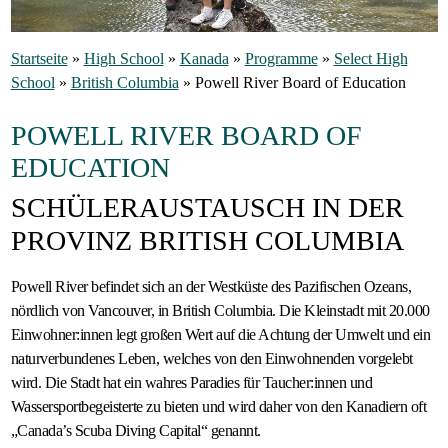
Gastfamilie
Startseite
»
High School
»
Kanada
»
Programme
»
Select High
werden
School
»
British Columbia
»
Powell River Board of Education
POWELL RIVER BOARD OF
EDUCATION
SCHÜLERAUSTAUSCH IN DER
PROVINZ BRITISH COLUMBIA
Powell River befindet sich an der Westküste des Pazifischen Ozeans,
nördlich von Vancouver, in British Columbia. Die Kleinstadt mit 20.000
Einwohner:innen legt großen Wert auf die Achtung der Umwelt und ein
naturverbundenes Leben, welches von den Einwohnenden vorgelebt
wird. Die Stadt hat ein wahres Paradies für Taucher:innen und
Wassersportbegeisterte zu bieten und wird daher von den Kanadiern oft
„Canada’s Scuba Diving Capital“ genannt.