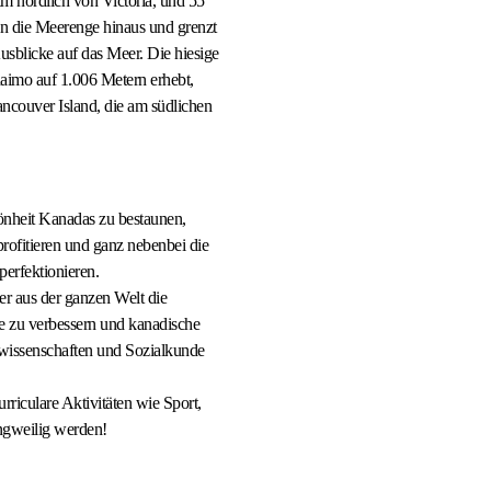
m nördlich von Victoria, und 55
in die Meerenge hinaus und grenzt
Ausblicke auf das Meer. Die hiesige
aimo auf 1.006 Metern erhebt,
couver Island, die am südlichen
önheit Kanadas zu bestaunen,
rofitieren und ganz nebenbei die
erfektionieren.
er aus der ganzen Welt die
e zu verbessern und kanadische
rwissenschaften und Sozialkunde
rriculare Aktivitäten wie Sport,
angweilig werden!