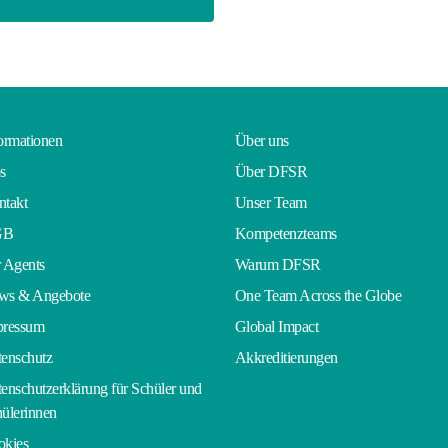
ormationen
Über uns
s
Über DFSR
takt
Unser Team
GB
Kompetenzteams
 Agents
Warum DFSR
ws & Angebote
One Team Across the Globe
pressum
Global Impact
enschutz
Akkreditierungen
enschutzerklärung für Schüler und
ülerinnen
okies