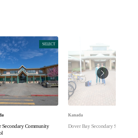
SELECT
SELECT
da
Kanada
r Secondary Community
Dover Bay Secondary School
ol