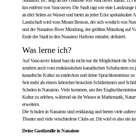
Nanaimo, BC liegt an der Ostküste von Vancouver Island, 113 k
km entfernt von Vancouver. Die Stadt ragt wie eine Landzunge 
an drei Seiten an Wasser und bietet an jeder Ecke spektakuläre 
Landschaft wird vom Mount Benson, der sich westlich von Nan
und der Nanaimo River Mündung, der größten Mündung auf Van
Ende der Stadt in den Nanaimo Harbour mündet, definiert.
Was lerne ich?
Auf Vancouver Island hast du nicht nur die Möglichkeit die Sch
sondern auch vom erstklassischen kanadischen Schulsystem zu p
kanadische Kultur zu entdecken und deine Sprachkenntnisse zu p
Seit mehr als einem Jahrzehnt besuchen Schülerinnen und Schül
Schulen in Nanaimo. Viele kommen, um ihre Englischkenntniss
Kultur zu erleben, während sie ihr Wissen in Mathematik, Natu
erweitern.
Die Schulen in Nanaimo sind erstklassig und bieten viele außercu
Theater und viele verschiedene Clubs an. Dir wird es also nie l
Deine Gastfamilie in Nanaimo