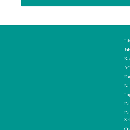
Inf
Job
Kon
A
For
Ne
Im
Dat
Dat
Sch
Co