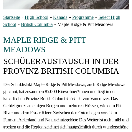
Gastfamilie
Startseite
»
High School
»
Kanada
»
Programme
»
Select High
werden
School
»
British Columbia
»
Maple Ridge & Pitt Meadows
MAPLE RIDGE & PITT
MEADOWS
SCHÜLERAUSTAUSCH IN DER
PROVINZ BRITISH COLUMBIA
Der Schuldistrikt Maple Ridge & Pitt Meadows, auch Ridge Meadows
genannt, hat zusammen 85.000 Einwohner*innen und liegt in der
kanadischen Provinz British Columbia östlich von Vancouver. Das
Gebiet grenzt an einigen Bergen und mehreren Flüssen, wie dem Pitt
River und dem Fraser River. Zwischen den Orten liegen vor allem
Farmen, Ackerland und Naturschutzgebiete Das Wetter ist recht mild und
trocken und die Region zeichnet sich hautpsächlich durch wunderschöne