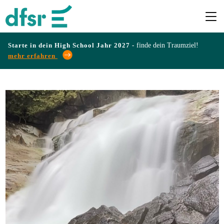
Starte in dein High School Jahr 2027 -
finde dein Traumziel!
mehr erfahren
Länder
Programme
Infos
&
Erfahrungen
Preise