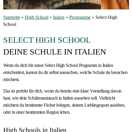
Gastfamilie
Startseite
»
High School
»
Italien
»
Programme
»
Select High
werden
School
SELECT HIGH SCHOOL
DEINE SCHULE IN ITALIEN
Wenn du dich für unser Select High School Programm in Italien
entscheidest, kannst du dir selbst aussuchen, welche Schule du besuchen
möchtest.
Das ist perfekt für dich, wenn du bereits eine klare Vorstellung davon
hast, wie dein Schüleraustausch in Italien aussehen soll. Vielleicht
möchtest du bestimmte Fächer belegen, deinen Lieblingssport ausüben,
oder in einer bestimmten Region leben.
High Schools in Italien