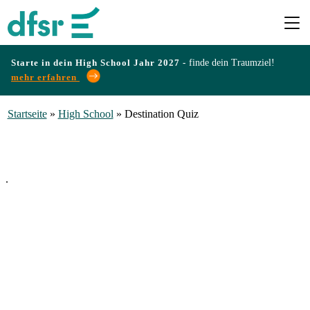
Starte in dein High School Jahr 2027 -
finde dein Traumziel!
mehr erfahren
Länder
Startseite
»
High School
»
Destination Quiz
Programme
Infos
&
Erfahrungen
Preise