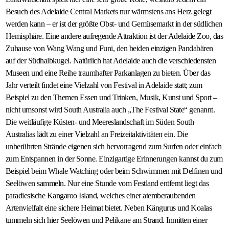
Besuch des Adelaide Central Markets nur wärmstens ans Herz gelegt
werden kann – er ist der größte Obst- und Gemüsemarkt in der südlichen
Hemisphäre. Eine andere aufregende Attraktion ist der Adelaide Zoo, das
Zuhause von Wang Wang und Funi, den beiden einzigen Pandabären
auf der Südhalbkugel. Natürlich hat Adelaide auch die verschiedensten
Museen und eine Reihe traumhafter Parkanlagen zu bieten. Über das
Jahr verteilt findet eine Vielzahl von Festival in Adelaide statt; zum
Beispiel zu den Themen Essen und Trinken, Musik, Kunst und Sport –
nicht umsonst wird South Australia auch „The Festival State“ genannt.
Die weitläufige Küsten- und Meereslandschaft im Süden South
Australias lädt zu einer Vielzahl an Freizeitaktivitäten ein. Die
unberührten Strände eigenen sich hervorragend zum Surfen oder einfach
zum Entspannen in der Sonne. Einzigartige Erinnerungen kannst du zum
Beispiel beim Whale Watching oder beim Schwimmen mit Delfinen und
Seelöwen sammeln. Nur eine Stunde vom Festland entfernt liegt das
paradiesische Kangaroo Island, welches einer atemberaubenden
Artenvielfalt eine sichere Heimat bietet. Neben Kängurus und Koalas
tummeln sich hier Seelöwen und Pelikane am Strand. Inmitten einer