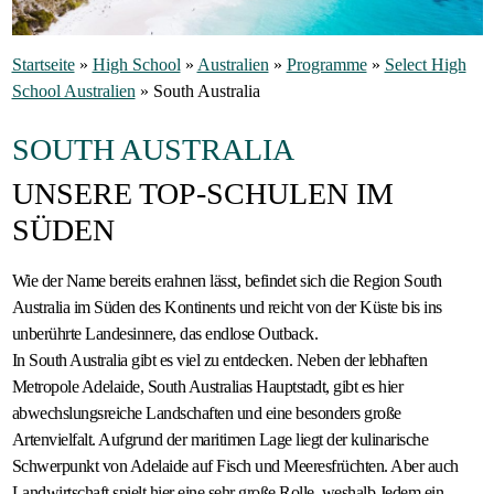
Gastfamilie
Startseite
»
High School
»
Australien
»
Programme
»
Select High
werden
School Australien
»
South Australia
SOUTH AUSTRALIA
UNSERE TOP-SCHULEN IM
SÜDEN
Wie der Name bereits erahnen lässt, befindet sich die Region South
Australia im Süden des Kontinents und reicht von der Küste bis ins
unberührte Landesinnere, das endlose Outback.
In South Australia gibt es viel zu entdecken. Neben der lebhaften
Metropole Adelaide, South Australias Hauptstadt, gibt es hier
abwechslungsreiche Landschaften und eine besonders große
Artenvielfalt. Aufgrund der maritimen Lage liegt der kulinarische
Schwerpunkt von Adelaide auf Fisch und Meeresfrüchten. Aber auch
Landwirtschaft spielt hier eine sehr große Rolle, weshalb Jedem ein