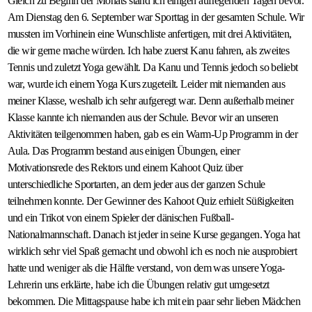
Gleich zu Beginn der Monats stand ich einigen aufregenden Tagen bevor.
Am Dienstag den 6. September war Sporttag in der gesamten Schule. Wir
mussten im Vorhinein eine Wunschliste anfertigen, mit drei Aktivitäten,
die wir gerne mache würden. Ich habe zuerst Kanu fahren, als zweites
Tennis und zuletzt Yoga gewählt. Da Kanu und Tennis jedoch so beliebt
war, wurde ich einem Yoga Kurs zugeteilt. Leider mit niemanden aus
meiner Klasse, weshalb ich sehr aufgeregt war. Denn außerhalb meiner
Klasse kannte ich niemanden aus der Schule. Bevor wir an unseren
Aktivitäten teilgenommen haben, gab es ein Warm-Up Programm in der
Aula. Das Programm bestand aus einigen Übungen, einer
Motivationsrede des Rektors und einem Kahoot Quiz über
unterschiedliche Sportarten, an dem jeder aus der ganzen Schule
teilnehmen konnte. Der Gewinner des Kahoot Quiz erhielt Süßigkeiten
und ein Trikot von einem Spieler der dänischen Fußball-
Nationalmannschaft. Danach ist jeder in seine Kurse gegangen. Yoga hat
wirklich sehr viel Spaß gemacht und obwohl ich es noch nie ausprobiert
hatte und weniger als die Hälfte verstand, von dem was unsere Yoga-
Lehrerin uns erklärte, habe ich die Übungen relativ gut umgesetzt
bekommen. Die Mittagspause habe ich mit ein paar sehr lieben Mädchen