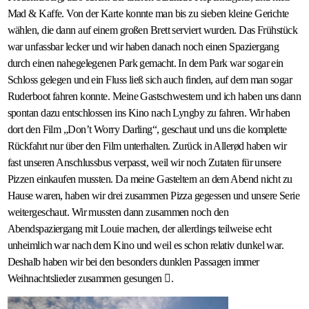
Mad & Kaffe. Von der Karte konnte man bis zu sieben kleine Gerichte
wählen, die dann auf einem großen Brett serviert wurden. Das Frühstück
war unfassbar lecker und wir haben danach noch einen Spaziergang
durch einen nahegelegenen Park gemacht. In dem Park war sogar ein
Schloss gelegen und ein Fluss ließ sich auch finden, auf dem man sogar
Ruderboot fahren konnte. Meine Gastschwestern und ich haben uns dann
spontan dazu entschlossen ins Kino nach Lyngby zu fahren. Wir haben
dort den Film „Don’t Worry Darling“, geschaut und uns die komplette
Rückfahrt nur über den Film unterhalten. Zurück in Allerød haben wir
fast unseren Anschlussbus verpasst, weil wir noch Zutaten für unsere
Pizzen einkaufen mussten. Da meine Gasteltern an dem Abend nicht zu
Hause waren, haben wir drei zusammen Pizza gegessen und unsere Serie
weitergeschaut. Wir mussten dann zusammen noch den
Abendspaziergang mit Louie machen, der allerdings teilweise echt
unheimlich war nach dem Kino und weil es schon relativ dunkel war.
Deshalb haben wir bei den besonders dunklen Passagen immer
Weihnachtslieder zusammen gesungen .