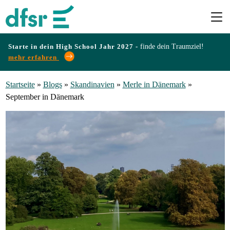
Starte in dein High School Jahr 2027 -
finde dein Traumziel!
mehr erfahren
Länder
Startseite
»
Blogs
»
Skandinavien
»
Merle in Dänemark
»
September in Dänemark
Programme
Infos
&
Erfahrungen
Preise