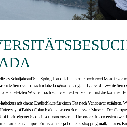
VERSITÄTSBESUCH
ADA
 dieses Schuljahr auf Salt Spring Island. Ich habe nur noch zwei Monate vor mi
 erste Semester hat sich relativ lang/normal angefühlt, aber das zweite Semest
ch aber die letzten Wochen noch echt viel machen können und die kommend
 Mathekurs mit einem Englischkurs für einen Tag nach Vancouver gefahren. Wi
iversity of British Columbia) und waren dort in zwei Museen. Der Campus 
ni ist ein eigener Stadtteil von Vancouver und besonders in den ersten zwei
t:innen auf dem Campus. Zum Campus gehört eine shopping-mall, Theater, Ki