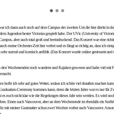
r ich dann auch noch auf dem Campus der zweiten Uni die hier direkt in der 
 dem Jugendorchester Victorias gespielt habe. Der UVic (University of Victoria
ampus, aber auch total groß und beeindruckend. Das Konzert war eine richtig
ch meine Orchester-Zeit hier vorbei und es fängt so richtig an, dass ich einig
 sehr surreal und komisch anfühlt. (Das Konzert wurde online gestreamt und
an den Wochenenden noch wandern und Kajaken gewesen und habe viel mit F
gemacht.
en hoffe ich sehr auf gutes Wetter, sodass ich schön viel draußen machen ka
r Graduation-Ceremony kommen kann, denn die letzten Jahre war es nur für Zw
st es noch nicht klar wie die Regelungen dieses Jahr sein werden. Es wird noc
geben. Einen nach Vancouver, aber an dem Wochenende ist ebenfalls ein Surftr
für mit meiner Gastmutter schon zwei Wochen vorher nach Vancouver. Ansons
t.