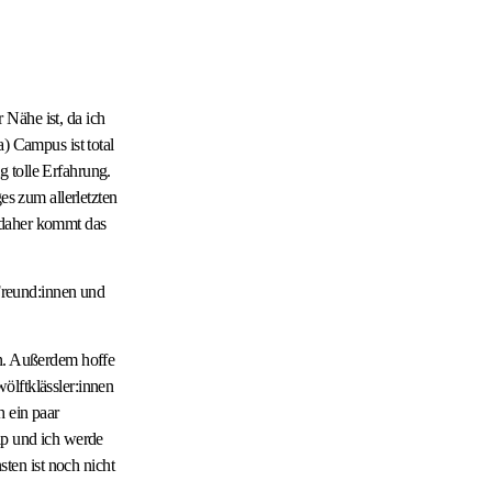
Nähe ist, da ich
) Campus ist total
 tolle Erfahrung.
es zum allerletzten
 daher kommt das
reund:innen und
nn. Außerdem hoffe
ölftklässler:innen
h ein paar
ip und ich werde
ten ist noch nicht