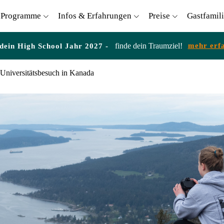
Programme
Infos & Erfahrungen
Preise
Gastfamil
finde dein Traumziel!
mehr erf
 dein High School Jahr 2027 -
Universitätsbesuch in Kanada