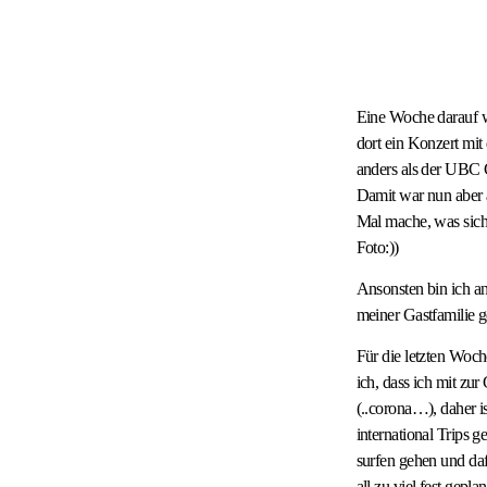
Eine Woche darauf wa
dort ein Konzert mit
anders als der UBC C
Damit war nun aber au
Mal mache, was sich
Foto:))
Ansonsten bin ich 
meiner Gastfamilie 
Für die letzten Woch
ich, dass ich mit zu
(..corona…), daher i
international Trips 
surfen gehen und da
all zu viel fest geplan