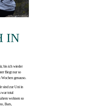
 IN
r, bis ich wieder
er fliegt nur so
en Wochen genauso.
r sind zur Uni in
war total
 Jahren wohnen so
no, Bars,