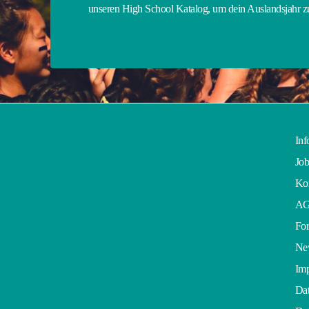
unseren High School Katalog, um dein Auslandsjahr 
Inf
Job
Kon
A
For
Ne
Im
Dat