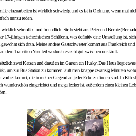
ilie einzuarbeiten ist wirklich schwierig und es ist in Ordnung, wenn mal nicht 
nfach nur zu reden.
 wirklich sehr offen und freundlich. Sie besteht aus Peter und Bernie (Bernadett
r 17-jährigen tschechischen Schülerin, was definitiv eine Umstellung ist, sic
 gewöhnt sich dran. Meine andere Gastschwester kommt aus Frankreich und i
n dem Transition Year teil wodurch es echt gut zwischen uns läuft.
tzlich zwei Katzen und draußen im Garten ein Husky. Das Haus liegt etwas
eißt, um zur Bus Station zu kommen läuft man knappe zwanzig Minuten wob
orbei kommt, die in meiner Gegend an jeder Ecke zu finden sind. In Killesha
ch wunderschön eingerichtet und mega lecker ist, außerdem einen kleinen Le
den.