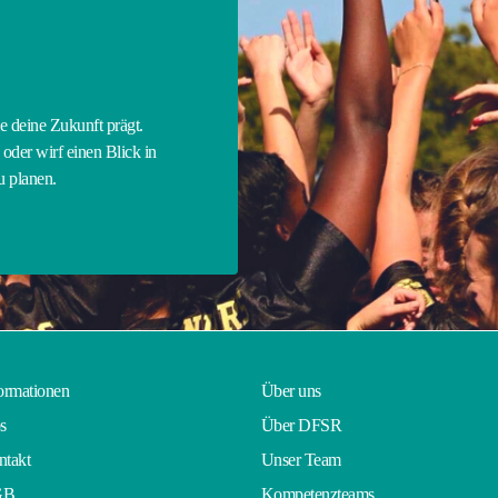
E
ie deine Zukunft prägt.
oder wirf einen Blick in
zu planen.
ormationen
Über uns
s
Über DFSR
takt
Unser Team
GB
Kompetenzteams