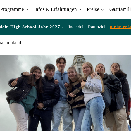
Programme
Infos & Erfahrungen
Preise
Gastfamil
finde dein Traumziel!
mehr erf
 dein High School Jahr 2027 -
at in Irland