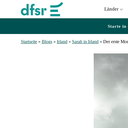
Länder
Starte in
Startseite
»
Blogs
»
Irland
»
Sarah in Irland
»
Der erste Mon