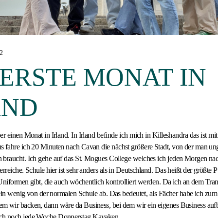
22
 ERSTE MONAT IN
AND
r einen Monat in Irland. In Irland befinde ich mich in Killeshandra das ist mi
s fahre ich 20 Minuten nach Cavan die nächst größere Stadt, von der man un
 braucht. Ich gehe auf das St. Mogues College welches ich jeden Morgen nac
rreiche. Schule hier ist sehr anders als in Deutschland. Das heißt der größte P
l Uniformen gibt, die auch wöchentlich kontrolliert werden. Da ich an dem Tran
s ein wenig von der normalen Schule ab. Das bedeutet, als Fächer habe ich zu
m wir backen, dann wäre da Business, bei dem wir ein eigenes Business au
ch noch jede Woche Donnerstag Kayaken.