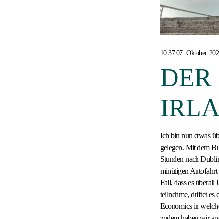
10:37 07. Oktober 20
DER
IRL
Ich bin nun etwas übe
gelegen. Mit dem Bu
Stunden nach Dublin
minütigen Autofahrt e
Fall, dass es überal
teilnehme, driftet e
Economics in welche
zudem haben wir au