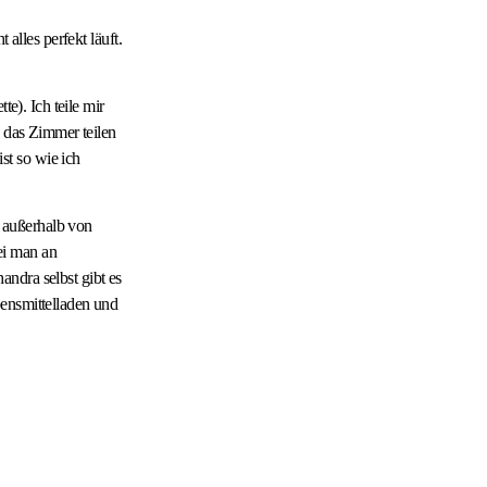
alles perfekt läuft.
e). Ich teile mir
h das Zimmer teilen
st so wie ich
 außerhalb von
ei man an
ndra selbst gibt es
bensmittelladen und