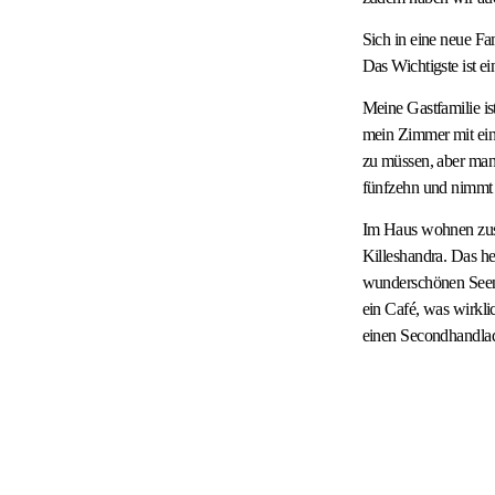
Sich in eine neue Fam
Das Wichtigste ist ei
Meine Gastfamilie ist
mein Zimmer mit eine
zu müssen, aber man
fünfzehn und nimmt a
Im Haus wohnen zusä
Killeshandra. Das h
wunderschönen Seen v
ein Café, was wirkli
einen Secondhandla