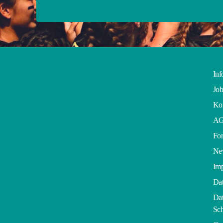
Inf
Job
Kon
A
For
Ne
Im
Dat
Dat
Sch