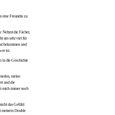
m eine Freundin zu
en: Nehmt die Fächer,
ht um sehr viel für
onat bekommen und
er ist.
n in die Geschichte
chieden, meine
rt und die
 ich mich immer noch
nicht das Gefühl
mit meinem Double