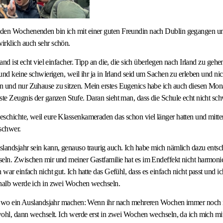
den Wochenenden bin ich mit einer guten Freundin nach Dublin gegangen u
irklich auch sehr schön.
land ist echt viel einfacher. Tipp an die, die sich überlegen nach Irland zu geh
 und keine schwierigen, weil ihr ja in Irland seid um Sachen zu erleben und nic
n und nur Zuhause zu sitzen. Mein erstes Eugenics habe ich auch diesen M
ste Zeugnis der ganzen Stufe. Daran sieht man, dass die Schule echt nicht schw
chichte, weil eure Klassenkameraden das schon viel länger hatten und mitte
 schwer.
landsjahr sein kann, genauso traurig auch. Ich habe mich nämlich dazu ents
eln. Zwischen mir und meiner Gastfamilie hat es im Endeffekt nicht harmonie
n war einfach nicht gut. Ich hatte das Gefühl, dass es einfach nicht passt und
shalb werde ich in zwei Wochen wechseln.
gal wo ein Auslandsjahr machen: Wenn ihr nach mehreren Wochen immer noch 
 wohl, dann wechselt. Ich werde erst in zwei Wochen wechseln, da ich mich 