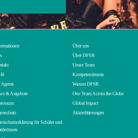
ormationen
Über uns
s
Über DFSR
takt
Unser Team
GB
Kompetenzteams
 Agents
Warum DFSR
ws & Angebote
One Team Across the Globe
pressum
Global Impact
enschutz
Akkreditierungen
enschutzerklärung für Schüler und
ülerinnen