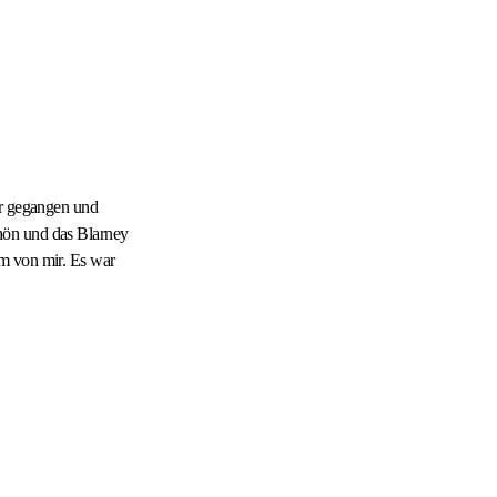
ar gegangen und
hön und das Blarney
um von mir. Es war