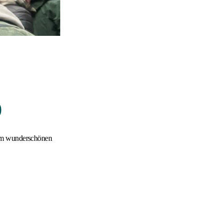
D
nem wunderschönen