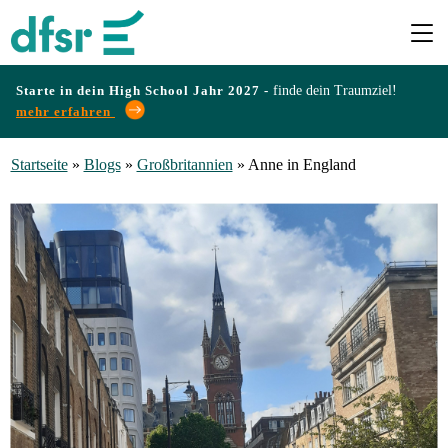
Starte in dein High School Jahr 2027 -
finde dein Traumziel!
mehr erfahren
Länder
Startseite
»
Blogs
»
Großbritannien
»
Anne in England
Programme
ANNE IN ENGLAND
Infos
&
Erfahrungen
Preise