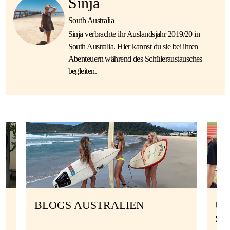
Sinja
South Australia
Sinja verbrachte ihr Auslandsjahr 2019/20 in
South Australia. Hier kannst du sie bei ihren
Abenteuern während des Schüleraustausches
begleiten.
BLOGS AUSTRALIEN
UN
S