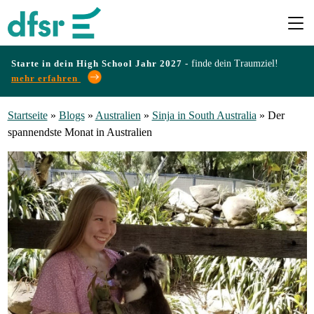
Starte in dein High School Jahr 2027 -
finde dein Traumziel!
mehr erfahren
Länder
Startseite
»
Blogs
»
Australien
»
Sinja in South Australia
»
Der
spannendste Monat in Australien
Programme
Infos
&
Erfahrungen
Preise