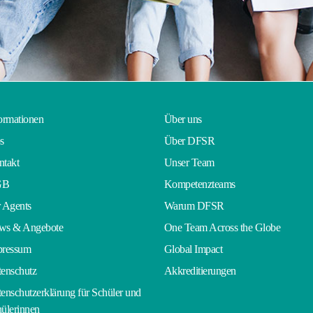
ormationen
Über uns
s
Über DFSR
takt
Unser Team
GB
Kompetenzteams
 Agents
Warum DFSR
ws & Angebote
One Team Across the Globe
pressum
Global Impact
enschutz
Akkreditierungen
enschutzerklärung für Schüler und
ülerinnen