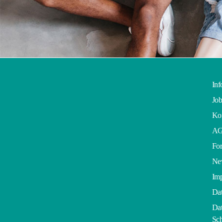
Inf
Job
Kon
A
For
Ne
Im
Dat
Dat
Sch