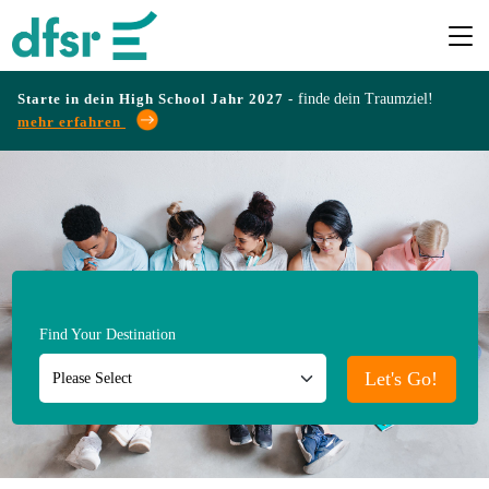
Starte in dein High School Jahr 2027 -
finde dein Traumziel!
mehr erfahren
Länder
Programme
Infos
Find Your Destination
&
Erfahrungen
Let's Go!
Preise