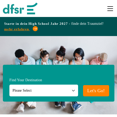
Starte in dein High School Jahr 2027 -
finde dein Traumziel!
mehr erfahren
Länder
Programme
Infos
Find Your Destination
&
Erfahrungen
Let's Go!
Preise