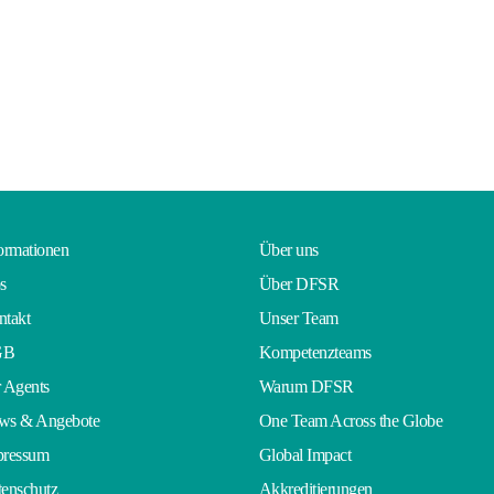
ormationen
Über uns
s
Über DFSR
takt
Unser Team
GB
Kompetenzteams
 Agents
Warum DFSR
ws & Angebote
One Team Across the Globe
pressum
Global Impact
enschutz
Akkreditierungen