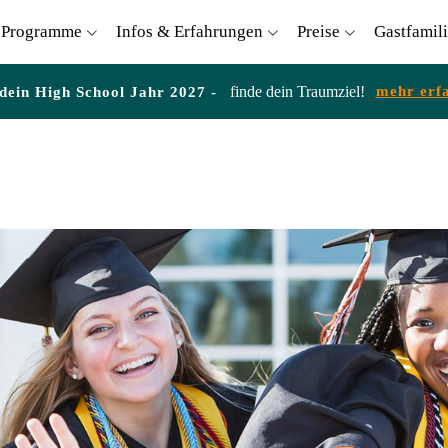
Programme
Infos & Erfahrungen
Preise
Gastfamil
finde dein Traumziel!
mehr erf
 dein High School Jahr 2027 -