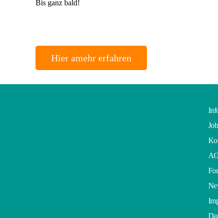
Bis ganz bald!
Hier amehr erfahren
Inf
Job
Kon
A
For
Ne
Im
Dat