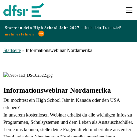
Starte in dein High School Jahr 2027 -
finde dein Traumziel!
mehr erfahren
Länder
Startseite
»
Informationswebinar Nordamerika
Programme
Infos
Informationswebinar Nordamerika
&
Du möchtest ein High School Jahr in Kanada oder den USA
Erfahrungen
erleben?
In unserem kostenlosen Webinar erhältst du alle wichtigen Infos zu
Programmen, Schulsystemen und dem Leben als Austauschschüler.
Preise
Lerne uns kennen, stelle deine Fragen direkt und erfahre aus erster
Hand, wie dein Abenteuer in Nordamerika aussehen kann.