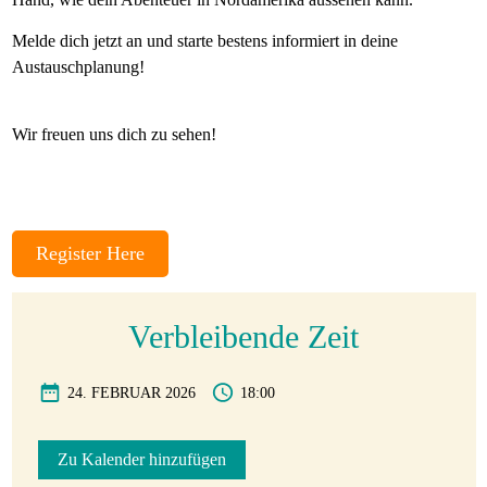
Gastfamilie
Melde dich jetzt an und starte bestens informiert in deine
werden
Austauschplanung!
Wir freuen uns dich zu sehen!
Register Here
Verbleibende Zeit
24. FEBRUAR 2026
18:00
Zu Kalender hinzufügen