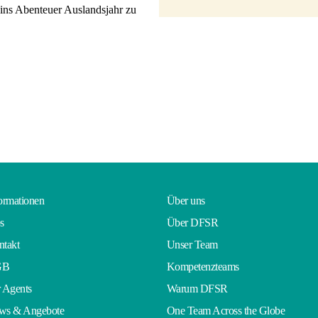
ins Abenteuer Auslandsjahr zu
ormationen
Über uns
s
Über DFSR
takt
Unser Team
GB
Kompetenzteams
 Agents
Warum DFSR
ws & Angebote
One Team Across the Globe