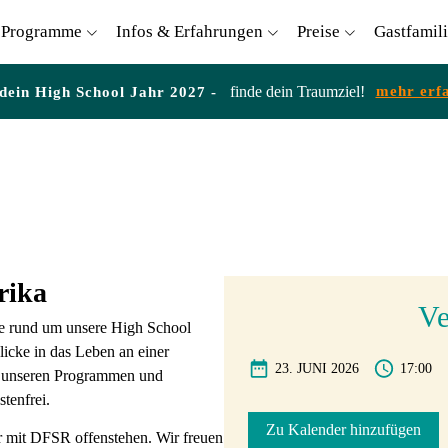
Programme
Infos & Erfahrungen
Preise
Gastfamil
finde dein Traumziel!
mehr erf
 dein High School Jahr 2027 -
rika
Ve
te rund um unsere High School
icke in das Leben an einer
23. JUNI 2026
17:00
en unseren Programmen und
tenfrei.
Zu Kalender hinzufügen
r mit DFSR offenstehen. Wir freuen