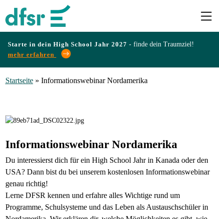
Starte in dein High School Jahr 2027 -
finde dein Traumziel!
mehr erfahren
Länder
Startseite
»
Informationswebinar Nordamerika
Programme
Infos
Informationswebinar Nordamerika
&
Du interessierst dich für ein High School Jahr in Kanada oder den
Erfahrungen
USA? Dann bist du bei unserem kostenlosen Informationswebinar
genau richtig!
Lerne DFSR kennen und erfahre alles Wichtige rund um
Preise
Programme, Schulsysteme und das Leben als Austauschschüler in
Nordamerika. Wir erklären dir, welche Möglichkeiten es gibt, wie