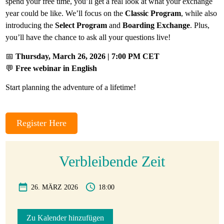
spend your free time, you’ll get a real look at what your exchange
year could be like. We’ll focus on the
Classic Program
, while also
Gastfamilie
introducing the
Select Program
and
Boarding Exchange
. Plus,
werden
you’ll have the chance to ask all your questions live!
📅
Thursday, March 26, 2026 | 7:00 PM CET
💬
Free webinar in English
Start planning the adventure of a lifetime!
Register Here
Verbleibende Zeit
26. MÄRZ 2026
18:00
Zu Kalender hinzufügen