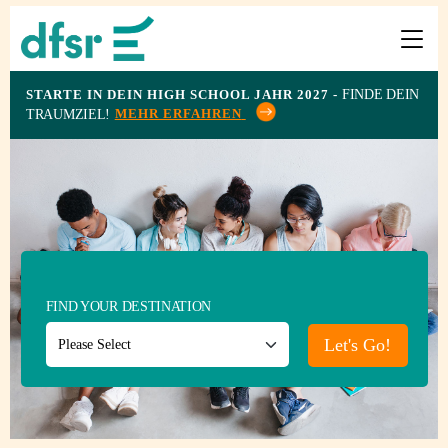
STARTE IN DEIN HIGH SCHOOL JAHR 2027 -
FINDE DEIN
MEHR ERFAHREN
TRAUMZIEL!
LÄNDER
PROGRAMME
INFOS
&
ERFAHRUNGEN
FIND YOUR DESTINATION
Let's Go!
PREISE
GASTFAMILIE