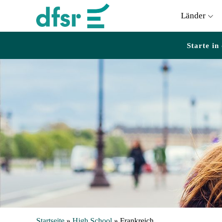
Länder
Starte in
Startseite
»
High School
»
Frankreich