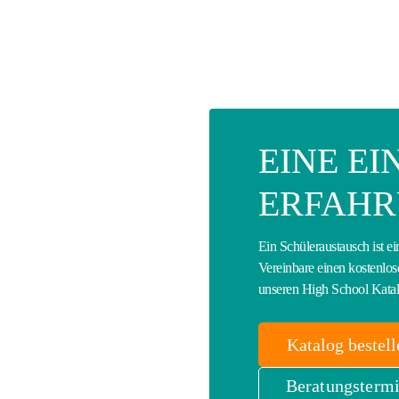
EINE E
ERFAH
Ein Schüleraustausch ist ei
Vereinbare einen kostenlos
unseren High School Katal
Katalog bestell
Beratungstermi